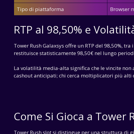
Tipo di piattaforma
Browser m
RTP al 98,50% e Volatilit
Tower Rush Galaxsys offre un RTP del 98,50%, tra i 
restituisce statisticamente 98,50€ nel lungo perio
La volatilità media-alta significa che le vincite no
cashout anticipati; chi cerca moltiplicatori più alti
Come Si Gioca a Tower 
Tower Rush slot si distingue per una struttura di g