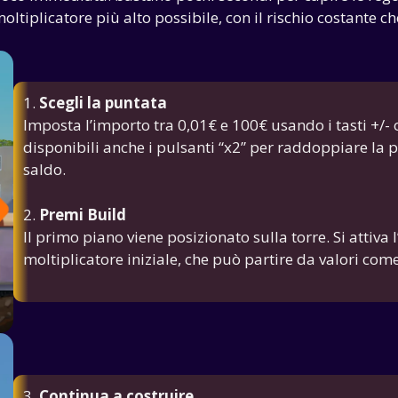
tiplicatore più alto possibile, con il rischio costante che
1.
Scegli la puntata
Imposta l’importo tra 0,01€ e 100€ usando i tasti +/
disponibili anche i pulsanti “x2” per raddoppiare la p
saldo.
2.
Premi Build
Il primo piano viene posizionato sulla torre. Si attiva
moltiplicatore iniziale, che può partire da valori come
3.
Continua a costruire