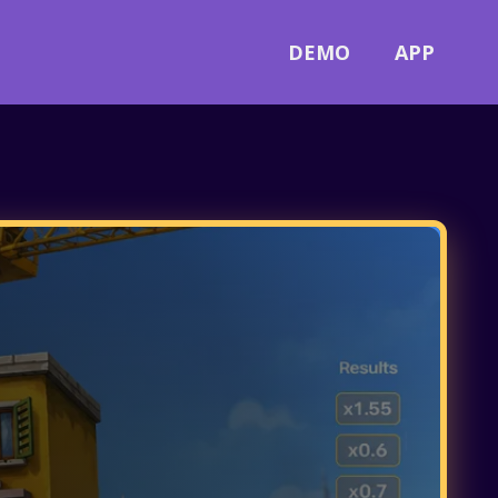
DEMO
APP