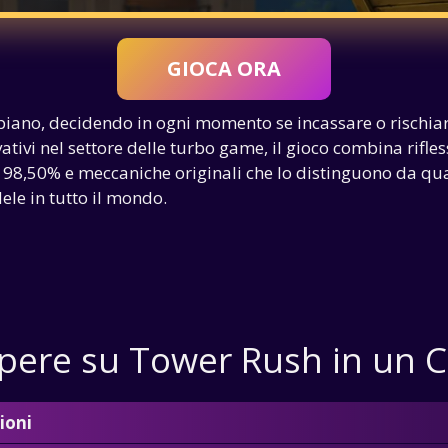
GIOCA ORA
piano, decidendo in ogni momento se incassare o rischiare
tivi nel settore delle turbo game, il gioco combina rifles
 98,50% e meccaniche originali che lo distinguono da qual
le in tutto il mondo.
apere su Tower Rush in un 
ioni