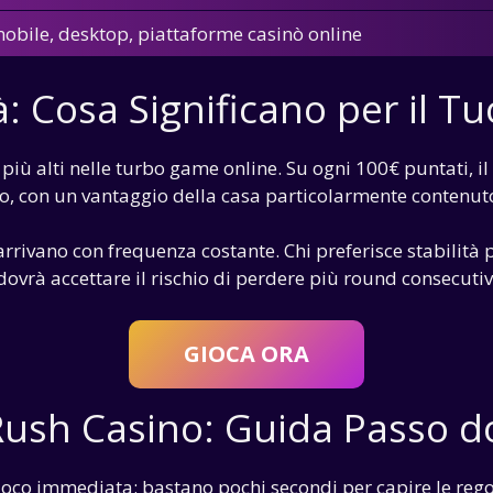
obile, desktop, piattaforme casinò online
à: Cosa Significano per il T
più alti nelle turbo game online. Su ogni 100€ puntati, il
do, con un vantaggio della casa particolarmente contenut
n arrivano con frequenza costante. Chi preferisce stabilit
 dovrà accettare il rischio di perdere più round consecutiv
GIOCA ORA
Rush Casino: Guida Passo 
ioco immediata: bastano pochi secondi per capire le regol