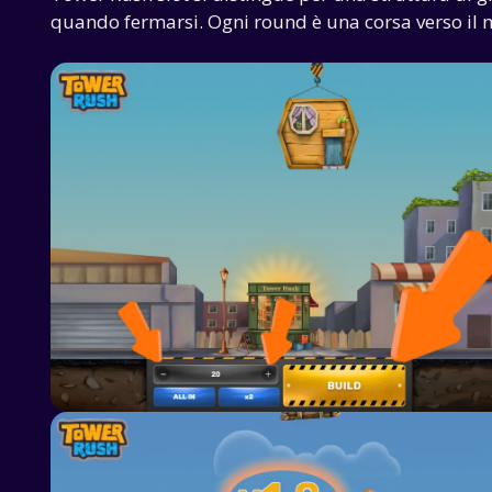
quando fermarsi. Ogni round è una corsa verso il mol