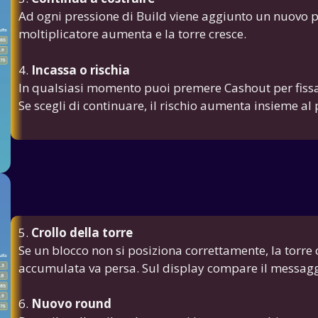
Ad ogni pressione di Build viene aggiunto un nuovo pia
moltiplicatore aumenta e la torre cresce.
4.
Incassa o rischia
In qualsiasi momento puoi premere Cashout per fissare 
Se scegli di continuare, il rischio aumenta insieme a
5.
Crollo della torre
Se un blocco non si posiziona correttamente, la torre co
accumulata va persa. Sul display compare il messaggi
6.
Nuovo round