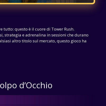
 tutto: questo è il cuore di Tower Rush.
si, strategia e adrenalina in sessioni che durano
siasi altro titolo sul mercato, questo gioco ha
Colpo d’Occhio