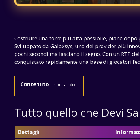
Costruire una torre più alta possibile, piano dopo 
Sviluppato da Galaxsys, uno dei provider più innova
pochi secondi ma lasciano il segno. Con un RTP del
conquistato rapidamente una base di giocatori fede
Contenuto
spettacolo
Tutto quello che Devi S
Dettagli
Informaz